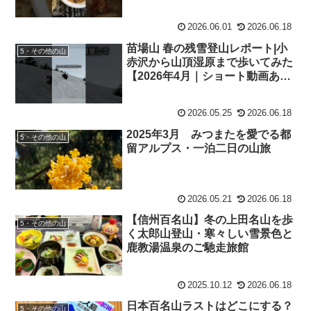
2026.06.01
2026.06.18
苗場山 春の残雪登山レポート|小
5・その他の山
赤沢から山頂湿原まで歩いてみた
【2026年4月｜ショート動画あ
り】
2026.05.25
2026.06.18
2025年3月 みつまたを愛でる都
5・その他の山
留アルプス・一泊二日の山旅
2026.05.21
2026.06.18
【信州百名山】冬の上田名山を歩
5・その他の山
く太郎山登山・寒々しい雪景色と
鹿教湯温泉のご馳走旅館
2025.10.12
2026.06.18
日本百名山ラストはどこにする？
5・その他の山