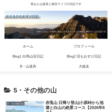
登山と山道具と移住ライフの日記です
ホーム
プロフィール
Blog1 白馬山荘日記
Blog2 旧もおすけ日記
B・山道具
大縦走
5・その他の山
赤兎山 日帰り登山|小原峠から池
5・その他の山
塘と白山の絶景コース【2026年6