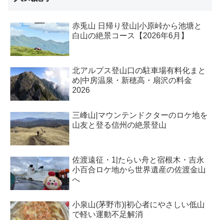
赤兎山 日帰り登山|小原峠から池塘と
白山の絶景コース【2026年6月】
北アルプス登山口の駐車場有料化まと
め|中房温泉・新穂高・扇沢の料金
2026
三峰山|マウンテンドクターのロケ地を
山友と登る信州の絶景登山
佐渡遠征・1|たらい舟と宿根木・吉永
小百合ロケ地から世界遺産の佐渡金山
へ
小泉山(茅野市)|初心者にやさしい低山
で軽い運動不足解消