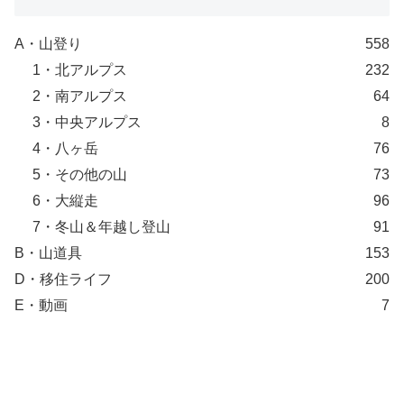
A・山登り
558
1・北アルプス
232
2・南アルプス
64
3・中央アルプス
8
4・八ヶ岳
76
5・その他の山
73
6・大縦走
96
7・冬山＆年越し登山
91
B・山道具
153
D・移住ライフ
200
E・動画
7