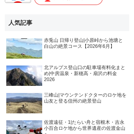
人気記事
赤兎山 日帰り登山|小原峠から池塘と
白山の絶景コース【2026年6月】
北アルプス登山口の駐車場有料化まと
め|中房温泉・新穂高・扇沢の料金
2026
三峰山|マウンテンドクターのロケ地を
山友と登る信州の絶景登山
佐渡遠征・1|たらい舟と宿根木・吉永
小百合ロケ地から世界遺産の佐渡金山