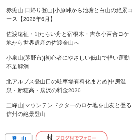
赤兎山 日帰り登山|小原峠から池塘と白山の絶景コ
ース【2026年6月】
佐渡遠征・1|たらい舟と宿根木・吉永小百合ロケ
地から世界遺産の佐渡金山へ
小泉山(茅野市)|初心者にやさしい低山で軽い運動
不足解消
北アルプス登山口の駐車場有料化まとめ|中房温
泉・新穂高・扇沢の料金2026
三峰山|マウンテンドクターのロケ地を山友と登る
信州の絶景登山