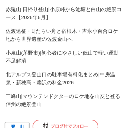
赤兎山 日帰り登山|小原峠から池塘と白山の絶景コ
ース【2026年6月】
佐渡遠征・1|たらい舟と宿根木・吉永小百合ロケ
地から世界遺産の佐渡金山へ
小泉山(茅野市)|初心者にやさしい低山で軽い運動
不足解消
北アルプス登山口の駐車場有料化まとめ|中房温
泉・新穂高・扇沢の料金2026
三峰山|マウンテンドクターのロケ地を山友と登る
信州の絶景登山