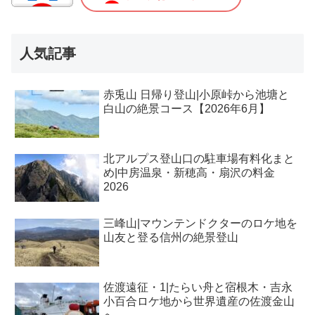
人気記事
赤兎山 日帰り登山|小原峠から池塘と
白山の絶景コース【2026年6月】
北アルプス登山口の駐車場有料化まと
め|中房温泉・新穂高・扇沢の料金
2026
三峰山|マウンテンドクターのロケ地を
山友と登る信州の絶景登山
佐渡遠征・1|たらい舟と宿根木・吉永
小百合ロケ地から世界遺産の佐渡金山