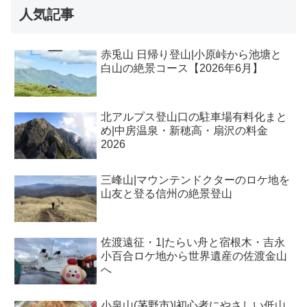
人気記事
赤兎山 日帰り登山|小原峠から池塘と
白山の絶景コース【2026年6月】
北アルプス登山口の駐車場有料化まと
め|中房温泉・新穂高・扇沢の料金
2026
三峰山|マウンテンドクターのロケ地を
山友と登る信州の絶景登山
佐渡遠征・1|たらい舟と宿根木・吉永
小百合ロケ地から世界遺産の佐渡金山
へ
小泉山(茅野市)|初心者にやさしい低山