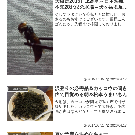
大縦走2015】上高地～日本海親
不知28北俣の水場～犬ヶ岳＆反響
の多いアイテム3点
そしてワタクシが公私ともに忙しい、お
さるのもおすけでございます。皆様こん
ばんにゃ。先程まで格闘しておりまし
た。これと。おっかないから、壁紙にピ
ントが合っててよかったのかもしれな
い。ええ、凄いんですよ、コヤツは。巣
の中の繭みたいな薄皮をめくっ...
2015.10.15
2026.06.17
沢登りの必需品＆カッコウの鳴き
D・移住ライフ
声で目覚める朝＆松本うまいもん
今朝は、カッコウが間近で鳴く声で目が
冷めました。カッコウって大好き。あの
鳴き声はなんだかとっても癒やされま
す。この季節になったのねー。そして昨
日は最高に楽しい夜でした。久しぶりの
2017.05.31
2026.06.17
登山用品に興奮し（欲しいものがいっぱ
い）、懐かしのスタッフ達に...
夏の予定を決めなキャー