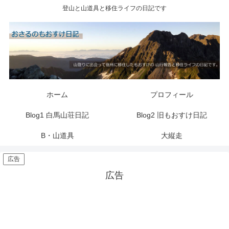
登山と山道具と移住ライフの日記です
ホーム
プロフィール
Blog1 白馬山荘日記
Blog2 旧もおすけ日記
B・山道具
大縦走
広告
広告