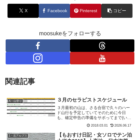
X
Facebook
Pinterest
コピー
moosukeをフォローする
関連記事
３月のセラピストスケジュール
A・山登り
３月最初の山は、さる合宿で久々のハー
ド山行を予定していてそのために今日
も、確定申告の準備をサボってまで(いい
のか？アタシ)トレーニング登山をしてき
2018.03.01
2026.06.17
たというのに。天気悪いって言うんだも
んなぁ。雪崩が怖い季節だから、ムリは
【もおすけ日記・女ソロでテン泊
1・北アルプス
禁物。せめて山が中止な...