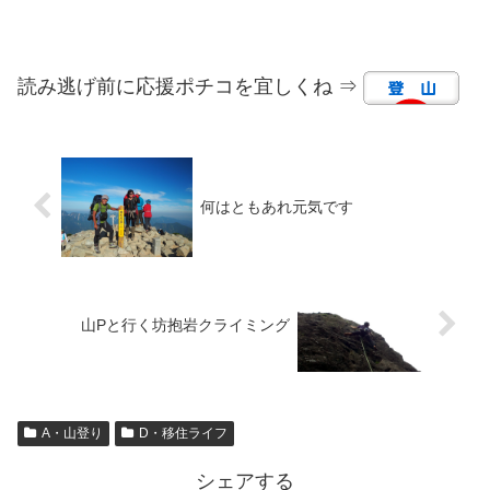
読み逃げ前に応援ポチコを宜しくね ⇒
何はともあれ元気です
山Pと行く坊抱岩クライミング
A・山登り
D・移住ライフ
シェアする