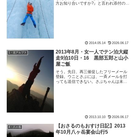
方お知り合いですか?』と言われ添付の
URLを開いてみたら、同じブログランキ
ングの方のページ。でも、面識は無く、
御自身のブログに私のことが書かれてい
ました。へぇ～、私...
2014.05.14
2026.06.17
2013年8月・女一人でテン泊大縦
1・北アルプス
走9泊10日・16 黒部五郎と山小
屋ご飯
そう。先日、再三催促したフリーメール
登録。ウニとさぶには、一斉メールを打
っても送信できない。さぶちゃんは未登
録（やり方、わかんないんだろーな
ー）。アンビットⅡを扱えるほどのウニ
ゾーなら余裕なはず・・・と確認のメー
ルをしたらウ：『あれ、登録し...
2013.10.10
2026.06.17
【おさるのもおすけ日記】2013
4・八ヶ岳
年10月八ヶ岳宴会山行5