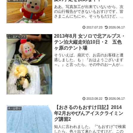
D・移住ライフ
ああ。写真加工が出来ていないから、次
の山行報告ができないもおすけです。皆
さまこんにちにゃ。そっちもだけど。あ
っちもやらなきゃ。と言うのは、勿論夏
の縦走予定。結局さぶちんと夢の赤木沢
2017.07.23
2026.06.17
に行けるのはいいんだけど、その後の夏
休みをどこに行くか決めて...
2013年8月 女ソロで北アルプス・
1・北アルプス
テン泊大縦走9泊10日・2 五色
ヶ原のテント場
そういえば。扇沢で、お店のお客様と遭
遇しました。も：『おはようございます
～。』と言ったら、その中のお一人が、
女性：『あ！花束贈呈の人！！』って。
何それ何それ？と話がなり。つまりは6月
の穂高涸沢Movie&Talk セッションで、会
社からと言...
2013.08.22
2026.06.17
【おさるのもおすけ日記】2014
A・山登り
年2月おやびんアイスクライミン
グ講習2
知人に言われました。『“もおすけ”で検索
したら、色々出て来たんですけど、この