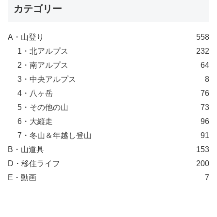
カテゴリー
A・山登り
558
1・北アルプス
232
2・南アルプス
64
3・中央アルプス
8
4・八ヶ岳
76
5・その他の山
73
6・大縦走
96
7・冬山＆年越し登山
91
B・山道具
153
D・移住ライフ
200
E・動画
7