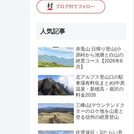
人気記事
赤兎山 日帰り登山|小
原峠から池塘と白山の
絶景コース【2026年6
月】
北アルプス登山口の駐
車場有料化まとめ|中房
温泉・新穂高・扇沢の
料金2026
三峰山|マウンテンドク
ターのロケ地を山友と
登る信州の絶景登山
佐渡遠征・1|たらい舟