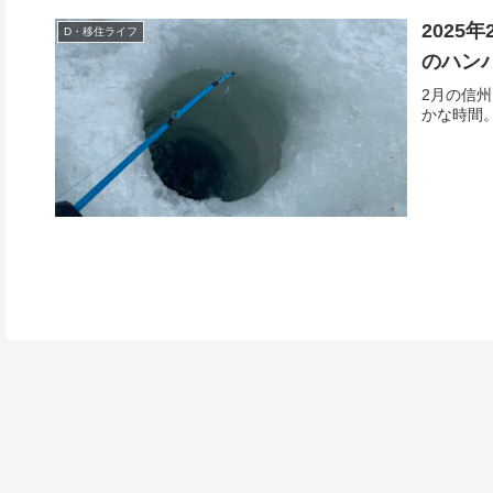
202
D・移住ライフ
のハン
2月の信
かな時間