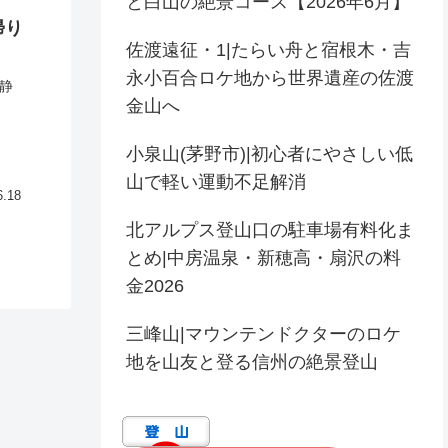
と白山の絶景コース【2026年6月】
帰り
佐渡遠征・1|たらい舟と宿根木・吉
永小百合ロケ地から世界遺産の佐渡
静
金山へ
小泉山(茅野市)|初心者にやさしい低
山で軽い運動不足解消
6.18
北アルプス登山口の駐車場有料化ま
とめ|中房温泉・新穂高・扇沢の料
金2026
三峰山|マウンテンドクターのロケ
地を山友と登る信州の絶景登山