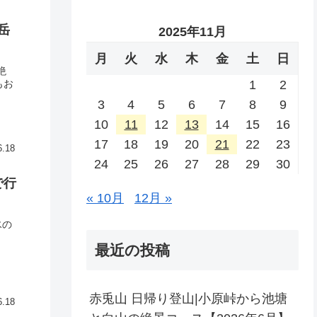
岳
2025年11月
月
火
水
木
金
土
日
絶
もお
1
2
3
4
5
6
7
8
9
10
11
12
13
14
15
16
17
18
19
20
21
22
23
6.18
24
25
26
27
28
29
30
で行
« 10月
12月 »
氷の
最近の投稿
赤兎山 日帰り登山|小原峠から池塘
6.18