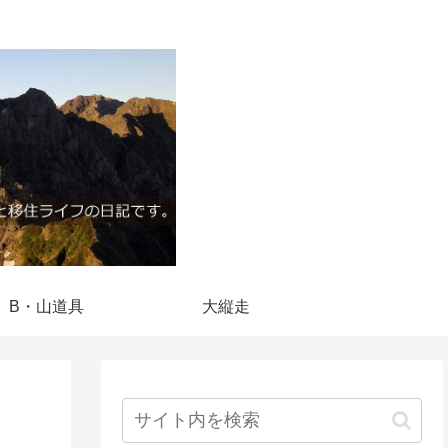
B・山道具
大縦走