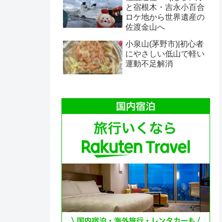
と宿根木・吉永小百合
ロケ地から世界遺産の
佐渡金山へ
小泉山(茅野市)|初心者
にやさしい低山で軽い
運動不足解消