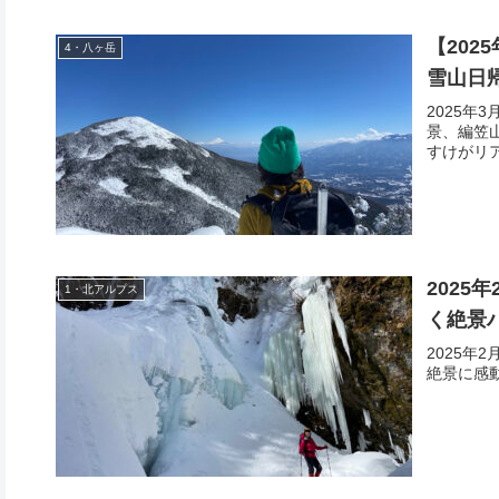
【202
4・八ヶ岳
雪山日
2025年
景、編笠
すけがリ
202
1・北アルプス
く絶景
2025
絶景に感