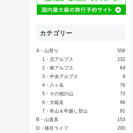
カテゴリー
A・山登り
558
1・北アルプス
232
2・南アルプス
64
3・中央アルプス
8
4・八ヶ岳
76
5・その他の山
73
6・大縦走
96
7・冬山＆年越し登山
91
B・山道具
153
D・移住ライフ
200