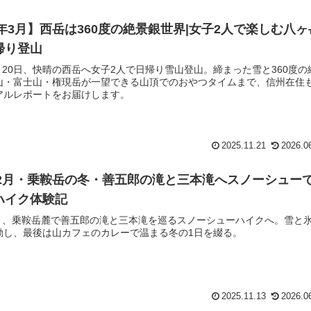
5年3月】西岳は360度の絶景銀世界|女子2人で楽しむ八ヶ
帰り登山
3月20日、快晴の西岳へ女子2人で日帰り雪山登山。締まった雪と360度の
山・富士山・権現岳が一望できる山頂でのおやつタイムまで、信州在住
アルレポートをお届けします。
2025.11.21
2026.0
5年2月・乗鞍岳の冬・善五郎の滝と三本滝へスノーシュー
ハイク体験記
年2月、乗鞍岳麓で善五郎の滝と三本滝を巡るスノーシューハイクへ。雪と
動し、最後は山カフェのカレーで温まる冬の1日を綴る。
2025.11.13
2026.0